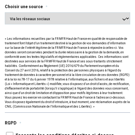
Choisir une source
*
« Les informations recueillies par la FR MFR Haut de France en qualité de responsable de
traitement font l’objet d’un traitement destiné à la gestion de vos demandes d’information
sur la base de l’intérêt légitime de la FR MFR Haut de France à répondre à celles-ci. Vos
données seront conservées pendant la durée nécessaire à la gestion de la demande, en
conformité avec les textes législatifs et règlementaires applicables. Ces informations sont
destinées aux services de la FR MFR Haut de France et ses sous-traitants strictement
habilités. Conformément au Règlement (UE) 2016/679 du Parlement européen et du
Conseil du 27 avril 2016, relatif à la protection des personnes physiques à l’égard du
traitement de données à caractère personnel et à la libre circulation de ces données (RGPD)
et à la loi no 78-17 du 6 janvier 1978 relative à l’informatique, aux fichiers et aux libertés
(Loi « Informatique et Libertés ») modifiée, vous disposez d’un droit d’accès, de rectification,
d’effacement et de portabilité (lorsqu’il s’applique) à l’égard des données vous concernant,
ainsi que d’un droit de limitation et d’opposition pour motifs légitimes à leur traitement.
Vous pouvez les exercer en contactant la FR MFR Haut de France à l’adresse ci-dessous.
Vous disposez également du droit d’introduire, à tout moment, une réclamation auprès de la
CNIL (Commission Nationale de l’Informatique et des Libertés). »
RGPD
*