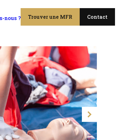
Trouver une MFR
Contact
s-nous ?
›