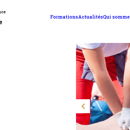
nce
Formations
Actualités
Qui somme
e
‹