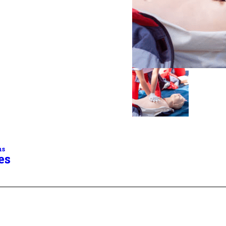
ns
es