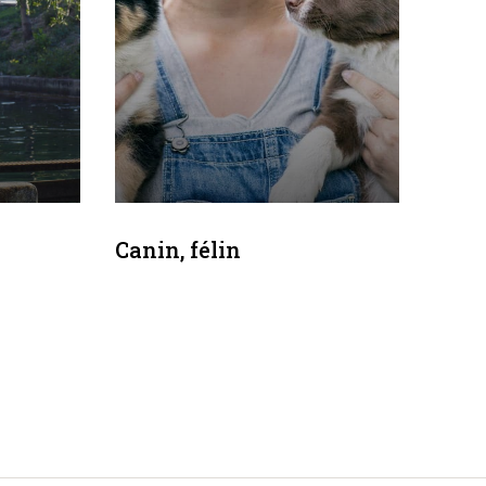
Canin, félin
Comm