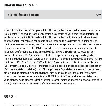
Choisir une source
*
« Les informations recueillies par la FR MFR Haut de France en qualité de responsable de
traitement font l’objet d’un traitement destiné à la gestion de vos demandes d’information
sur la base de l’intérêt légitime de la FR MFR Haut de France à répondre à celles-ci. Vos
données seront conservées pendant la durée nécessaire à la gestion de la demande, en
conformité avec les textes législatifs et règlementaires applicables. Ces informations sont
destinées aux services de la FR MFR Haut de France et ses sous-traitants strictement
habilités. Conformément au Règlement (UE) 2016/679 du Parlement européen et du
Conseil du 27 avril 2016, relatif à la protection des personnes physiques à l’égard du
traitement de données à caractère personnel et à la libre circulation de ces données (RGPD)
et à la loi no 78-17 du 6 janvier 1978 relative à l’informatique, aux fichiers et aux libertés
(Loi « Informatique et Libertés ») modifiée, vous disposez d’un droit d’accès, de rectification,
d’effacement et de portabilité (lorsqu’il s’applique) à l’égard des données vous concernant,
ainsi que d’un droit de limitation et d’opposition pour motifs légitimes à leur traitement.
Vous pouvez les exercer en contactant la FR MFR Haut de France à l’adresse ci-dessous.
Vous disposez également du droit d’introduire, à tout moment, une réclamation auprès de la
CNIL (Commission Nationale de l’Informatique et des Libertés). »
RGPD
*